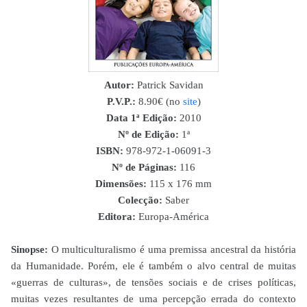
Autor:
Patrick Savidan
P.V.P.:
8.90€ (no
site
)
Data 1ª Edição:
2010
Nº de Edição:
1ª
ISBN
:
978-972-1-06091-3
Nº de Páginas:
116
Dimensões:
115 x 176
mm
Colecção:
Saber
Editora:
Europa-América
Sinopse:
O multiculturalismo é uma premissa ancestral da história
da Humanidade. Porém, ele é também o alvo central de muitas
«guerras de culturas», de tensões sociais e de crises políticas,
muitas vezes resultantes de uma percepção errada do contexto