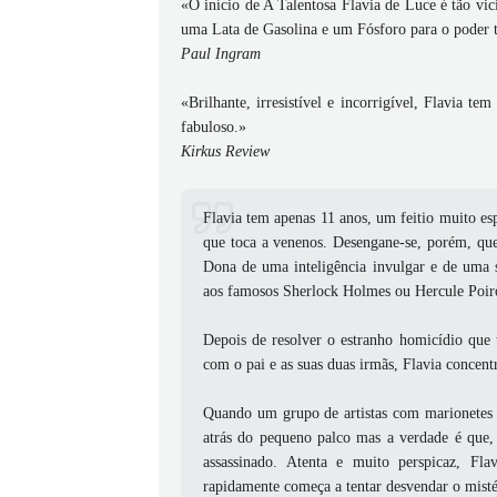
«O início de A Talentosa Flavia de Luce é tão vi
uma Lata de Gasolina e um Fósforo para o poder 
Paul Ingram
«Brilhante, irresistível e incorrigível, Flavia t
fabuloso.»
Kirkus Review
Flavia tem apenas 11 anos, um feitio muito es
que toca a venenos. Desengane-se, porém, que
Dona de uma inteligência invulgar e de uma s
aos famosos Sherlock Holmes ou Hercule Poir
Depois de resolver o estranho homicídio que 
com o pai e as suas duas irmãs, Flavia concent
Quando um grupo de artistas com marionetes e
atrás do pequeno palco mas a verdade é que,
assassinado. Atenta e muito perspicaz, Fl
rapidamente começa a tentar desvendar o misté