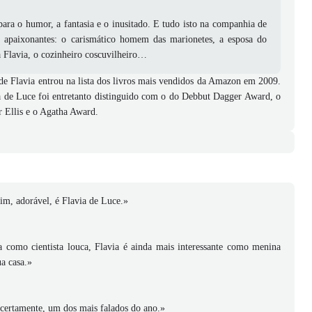
para o humor, a fantasia e o inusitado. E tudo isto na companhia de
 apaixonantes: o carismático homem das marionetes, a esposa do
da Flavia, o cozinheiro coscuvilheiro…
 de Flavia entrou na lista dos livros mais vendidos da Amazon em 2009.
a de Luce foi entretanto distinguido com o do Debbut Dagger Award, o
 Ellis e o Agatha Award.
sim, adorável, é Flavia de Luce.»
a como cientista louca, Flavia é ainda mais interessante como menina
ua casa.»
certamente, um dos mais falados do ano.»