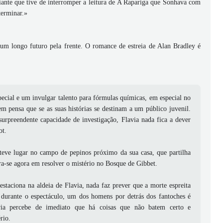
ciante que tive de interromper a leitura de A Rapariga que Sonhava com
terminar.»
em um longo futuro pela frente. O romance de estreia de Alan Bradley é
pecial e um invulgar talento para fórmulas químicas, em especial no
m pensa que se as suas histórias se destinam a um público juvenil.
urpreendente capacidade de investigação, Flavia nada fica a dever
ot.
teve lugar no campo de pepinos próximo da sua casa, que partilha
ra-se agora em resolver o mistério no Bosque de Gibbet.
staciona na aldeia de Flavia, nada faz prever que a morte espreita
 durante o espectáculo, um dos homens por detrás dos fantoches é
avia percebe de imediato que há coisas que não batem certo e
rio.