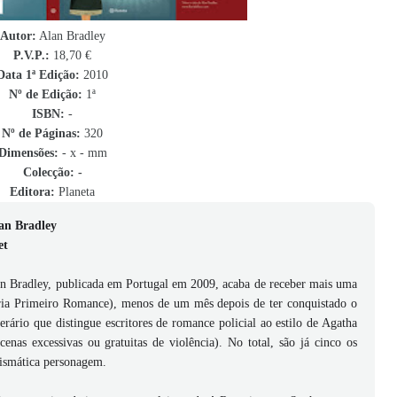
Autor:
Alan Bradley
P.V.P.:
18,70 €
Data 1ª Edição:
2010
Nº de Edição:
1ª
ISBN
:
-
Nº de Páginas:
320
Dimensões:
- x - mm
Colecção: -
Editora:
Planeta
lan Bradley
et
lan Bradley, publicada em Portugal em 2009, acaba de receber mais uma
oria Primeiro Romance), menos de um mês depois de ter conquistado o
rário que distingue escritores de romance policial ao estilo de Agatha
enas excessivas ou gratuitas de violência). No total, são já cinco os
rismática personagem.