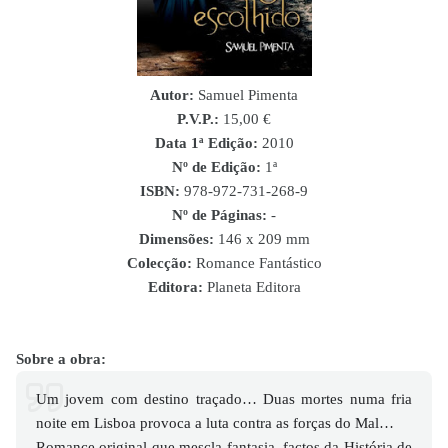
Autor:
Samuel Pimenta
P.V.P.:
15,00 €
Data 1ª Edição:
2010
Nº de Edição:
1ª
ISBN
:
978-972-731-268-9
Nº de Páginas:
-
Dimensões:
146 x 209 mm
Colecção:
Romance Fantástico
Editora:
Planeta Editora
Sobre a obra:
Um jovem com destino traçado… Duas mortes numa fria
noite em Lisboa provoca a luta contra as forças do Mal…
Romance original que mescla fantasia, factos da História de