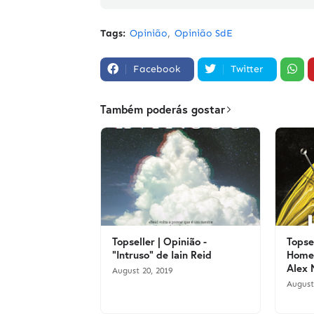
Tags:
Opinião
Opinião SdE
Facebook
Twitter
Também poderás gostar
Topseller | Opinião -
Topse
"Intruso" de Iain Reid
Homem
Alex 
August 20, 2019
August