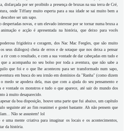
, disfarçada por ser proibido a presença de bruxas na sua terra de Cré,
ura, onde Tiffany muito esperta para a sua idade se sai muito bem a
 descobre ser um sapo.
ão despertadas novas, e um elevado interesse por se tornar numa bruxa a
 animação e acção é apresentada na história, que deixo para vocês
 poderosa frigideira e coragem, dos Nac Mac Feegles, que são muito
os seus diálogos) cheia de erros e de sotaque que nos deixa a pensar
e a rir com o resultado, e com a sua vontade de dar cabeçadas em tudo e
, que a acompanha no seu bolso por toda a aventura, que não sabe a
quilo que foi e o que lhe aconteceu para ser transformado num sapo,
a aventura em busca do seu irmão em domínios da "Ranha" (como dizem
nde o medo se apodera dela, mas que com a ajuda do seu pensamento e
a e vontade os monstros e tudo o que aparece, até sair do mundo dos
ento à muito desaparecido.
apesar da boa disposição, houve uma parte que fui abaixo, um capítulo
lo seguinte até ao fim reanimei e gostei bastante. Ah não pensem que
lam... Não se assustem! lol
 e uma mente criativa para imaginar os locais e os acontecimentos,
tar da história.