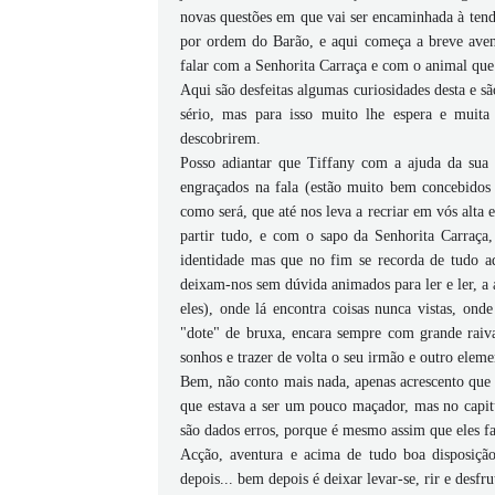
novas questões em que vai ser encaminhada à tenda
por ordem do Barão, e aqui começa a breve avent
falar com a Senhorita Carraça e com o animal que
Aqui são desfeitas algumas curiosidades desta e s
sério, mas para isso muito lhe espera e muita
descobrirem.
Posso adiantar que Tiffany com a ajuda da sua
engraçados na fala (estão muito bem concebidos 
como será, que até nos leva a recriar em vós alta 
partir tudo, e com o sapo da Senhorita Carraça
identidade mas que no fim se recorda de tudo a
deixam-nos sem dúvida animados para ler e ler, 
eles), onde lá encontra coisas nunca vistas, o
"dote" de bruxa, encara sempre com grande raiv
sonhos e trazer de volta o seu irmão e outro elem
Bem, não conto mais nada, apenas acrescento que 
que estava a ser um pouco maçador, mas no capitu
são dados erros, porque é mesmo assim que eles fa
Acção, aventura e acima de tudo boa disposição
depois... bem depois é deixar levar-se, rir e desfru