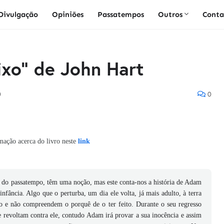
Divulgação
Opiniões
Passatempos
Outros
Conta
ixo" de John Hart
0
0
mação acerca do livro neste
link
m do passatempo, têm uma noção, mas este conta-nos a história de Adam
fância. Algo que o perturba, um dia ele volta, já mais adulto, à terra
so e não compreendem o porquê de o ter feito. Durante o seu regresso
 revoltam contra ele, contudo Adam irá provar a sua inocência e assim