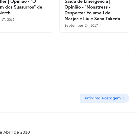
ller | Opinião - "O
Saída de Emergência |
 dos Sussurros" de
Opinião - "Monstress -
North
Despertar Volume I de
Marjorie Liu e Sana Takeda
 17, 2019
September 24, 2017
Próxima Postagem
e Abril de 2010