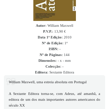
Autor:
William Maxwell
P.V.P.:
13,90 €
Data 1ª Edição:
2010
Nº de Edição:
1ª
ISBN
:
-
Nº de Páginas:
144
Dimensões:
- x - mm
Colecção: -
Editora:
Sextante Editora
William Maxwell, uma estreia absoluta em Portugal
A Sextante Editora torna-se, com Adeus, até amanhã, a
editora de um dos mais importantes autores americanos do
século XX