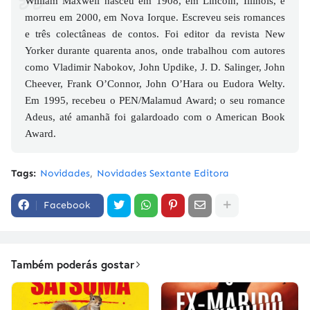
William Maxwell nasceu em 1908, em Lincoln, Illinois, e
morreu em 2000, em Nova Iorque. Escreveu seis romances
e três colectâneas de contos. Foi editor da revista New
Yorker durante quarenta anos, onde trabalhou com autores
como Vladimir Nabokov, John Updike, J. D. Salinger, John
Cheever, Frank O’Connor, John O’Hara ou Eudora Welty.
Em 1995, recebeu o PEN/Malamud Award; o seu romance
Adeus, até amanhã foi galardoado com o American Book
Award.
Tags:
Novidades
Novidades Sextante Editora
Facebook
Também poderás gostar