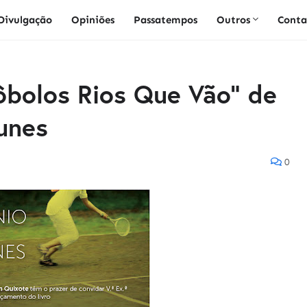
Divulgação
Opiniões
Passatempos
Outros
Conta
ôbolos Rios Que Vão" de
unes
0