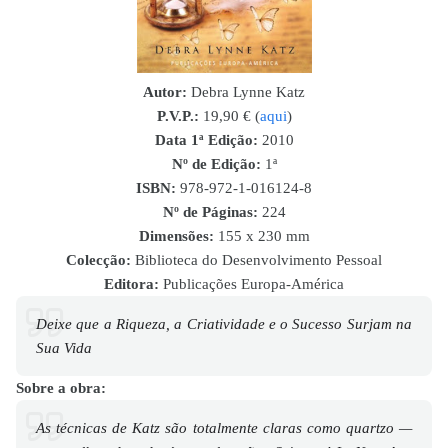
Autor:
Debra Lynne Katz
P.V.P.:
19,90 € (
aqui
)
Data 1ª Edição:
2010
Nº de Edição:
1ª
ISBN
:
978-972-1-016124-8
Nº de Páginas:
224
Dimensões:
155 x 230 mm
Colecção:
Biblioteca do Desenvolvimento Pessoal
Editora:
Publicações Europa-América
Deixe que a Riqueza, a Criatividade e o Sucesso Surjam na
Sua Vida
Sobre a obra:
As técnicas de Katz são totalmente claras como quartzo —