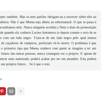
rper também. Mas os seus patrões obrigam-na a escrever sobre eles na
tência. Não é que Meena seja alheia ao sobrenatural. O que se passa é
 acreditamos nela. Nunca ninguém acredita.) Nem o dom da premonição
de quando ela conhece Lucien Antonescu (e depois comete o erro de se
oje com um lado negro. Trata-se de um lado negro pelo qual muitas
 de caçadores de vampiros, preferiam vê-lo morto. O problema é que
e é o primeiro tipo que Meena conhece com quem se imagina a ter um
 futuro das outras pessoas, nunca conseguiu ver o próprio. E apesar de
ontrar num namorado, poderá acabar por ser um pesadelo. Esta poderá
seu próprio futuro... Se é que o tem.
ra