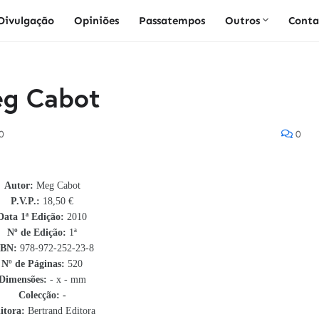
Divulgação
Opiniões
Passatempos
Outros
Conta
eg Cabot
0
0
Autor:
Meg Cabot
P.V.P.:
18,50 €
Data 1ª Edição:
2010
Nº de Edição:
1ª
SBN
:
978-972-252-23-8
Nº de Páginas:
520
Dimensões:
- x - mm
Colecção: -
itora:
Bertrand Editora