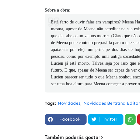
Sobre a obra:
Está farto de ouvir falar em vampiros? Meena Ha
mesma, apesar de Meena não acreditar na sua exis
que ela sabe como vamos morrer. (Claro que não
de Meena pode contudo prepará-la para o que suce
apaixonar por ele), um príncipe dos dias de h
pessoas, como por exemplo uma antiga sociedade
Lucien já está morto. Talvez seja por isso qu
futuro. É que, apesar de Meena ser capaz de ver o
Lucien parecer ser tudo o que Meena sonhou enc
ser uma boa altura para Meena começar a prever o 
Tags:
Novidades
Novidades Bertrand Edito
Facebook
Twitter
Também poderás gostar