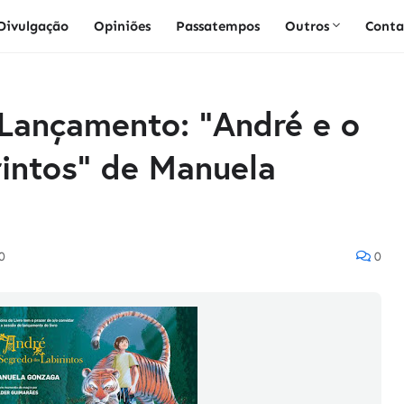
Divulgação
Opiniões
Passatempos
Outros
Conta
] Lançamento: "André e o
rintos" de Manuela
0
0