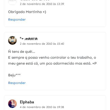
2 de novembro de 2010 às 13:39
Obrigado Martinha =)
Responder
°•·.๓คятค
2 de novembro de 2010 às 15:40
Ñ tens de quê!...
E sempre q posso venho controlar o teu trabalho, o
meu gene está cá, um pco adormecido mas está. =P
Beju***
Responder
Elphaba
4 de novembro de 2010 às 19:38