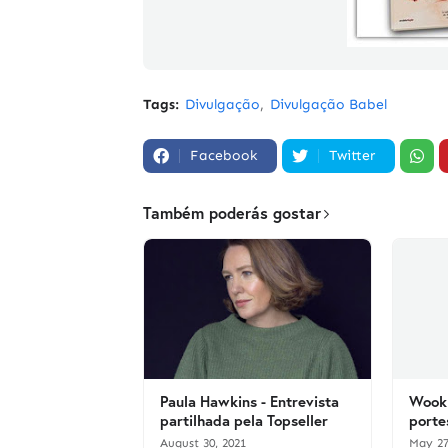
Tags:
Divulgação
Divulgação Babel
Facebook
Twitter
Também poderás gostar
Paula Hawkins - Entrevista
Wook 
partilhada pela Topseller
porte
August 30, 2021
May 27