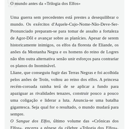
O mundo antes da «Trilogia dos Elfos»
Uma guerra sem precedentes está prestes a desequilibrar o
mundo. Os exércitos d'Aquele-Cujo-Nome-Não-Deve-Ser-
Pronunciado preparam-se para tomar de assalto a fortaleza
de Agor-Dôl e avançar sobre as planícies. Apesar de serem
historicamente inimigos, os elfos da floresta de Eliande, os
anões da Montanha Negra e os homens do reino de Logres
não têm outra alternativa senão unir esforços para contrariar
os planos do Inominável.
Lliane, que conseguiu fugir das Terras Negras e foi acolhida
pelos anões de Troïn, voltou ao reino dos elfos. A princesa
recém-coroada rainha terá de se aplicar a fundo para
apaziguar as rivalidades tenazes, construir pouco a pouco
uma coligação e liderar a luta. Anuncia-se uma batalha
gigantesca. Seja qual for o resultado, o mundo mudará para
sempre.
O Sangue dos Elfos
, último volume das «Crónicas dos
Elfos», encerra a génese da célebre «Trilogia dos Elfos».