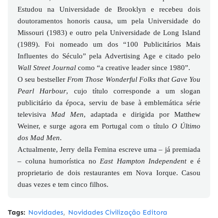
Estudou na Universidade de Brooklyn e recebeu dois
doutoramentos honoris causa, um pela Universidade do
Missouri (1983) e outro pela Universidade de Long Island
(1989). Foi nomeado um dos “100 Publicitários Mais
Influentes do Século” pela Advertising Age e citado pelo
Wall Street Journal
como “a creative leader since 1980”.
O seu bestseller
From Those Wonderful Folks that Gave You
Pearl Harbour
, cujo título corresponde a um slogan
publicitário da época, serviu de base à emblemática série
televisiva
Mad Men
, adaptada e dirigida por Matthew
Weiner, e surge agora em Portugal com o título
O Último
dos Mad Men
.
Actualmente, Jerry della Femina escreve uma – já premiada
– coluna humorística no
East Hampton Independent
e é
proprietario de dois restaurantes em Nova Iorque. Casou
duas vezes e tem cinco filhos.
Tags:
Novidades
Novidades Civilização Editora