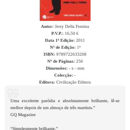
Autor:
Jerry Della Femina
P.V.P.:
16,50 €
Data 1ª Edição:
2011
Nº de Edição:
1ª
ISBN
:
9789722633208
Nº de Páginas:
256
Dimensões:
- x - mm
Colecção:
-
Editora:
Civilização Editora
Uma excelente paródia e absolutamente brilhante, lê-se
melhor depois de um almoço de três martinis.”
GQ Magazine
“Simplesmente brilhante.”