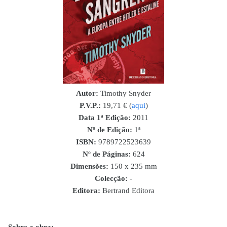
Autor:
Timothy Snyder
P.V.P.:
19,71 € (
aqui
)
Data 1ª Edição:
2011
Nº de Edição:
1ª
ISBN
:
9789722523639
Nº de Páginas:
624
Dimensões:
150 x 235 mm
Colecção:
-
Editora:
Bertrand Editora
Sobre a obra: