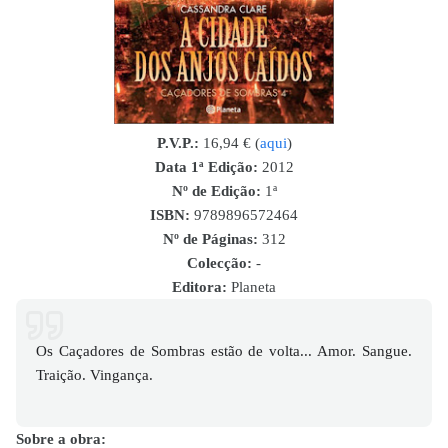
P.V.P.:
16,94 € (
aqui
)
Data 1ª Edição:
2012
Nº de Edição:
1ª
ISBN
:
9789896572464
Nº de Páginas:
312
Colecção:
-
Editora:
Planeta
Os Caçadores de Sombras estão de volta... Amor. Sangue.
Traição. Vingança.
Sobre a obra: