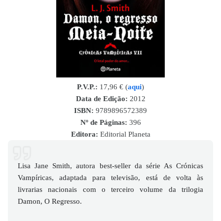
P.V.P.:
17,96 € (
aqui
)
Data de Edição:
2012
ISBN
:
9789896572389
Nº de Páginas:
396
Editora:
Editorial Planeta
Lisa Jane Smith, autora best-seller da série As Crónicas
Vampíricas, adaptada para televisão, está de volta às
livrarias nacionais com o terceiro volume da trilogia
Damon, O Regresso.