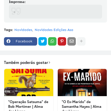
Imprensa:
-
Tags:
Novidades
Novidades Edições Asa
Facebook
Também poderás gostar
"Operação Satsuma" de
"O Ex-Marido" de
Bob Mortimer | Alma
Samantha Hayes | Alma
dos Livros
dos Livros