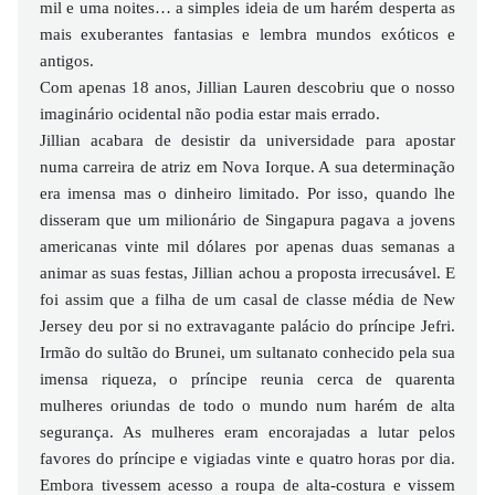
mil e uma noites… a simples ideia de um harém desperta as
mais exuberantes fantasias e lembra mundos exóticos e
antigos.
Com apenas 18 anos, Jillian Lauren descobriu que o nosso
imaginário ocidental não podia estar mais errado.
Jillian acabara de desistir da universidade para apostar
numa carreira de atriz em Nova Iorque. A sua determinação
era imensa mas o dinheiro limitado. Por isso, quando lhe
disseram que um milionário de Singapura pagava a jovens
americanas vinte mil dólares por apenas duas semanas a
animar as suas festas, Jillian achou a proposta irrecusável. E
foi assim que a filha de um casal de classe média de New
Jersey deu por si no extravagante palácio do príncipe Jefri.
Irmão do sultão do Brunei, um sultanato conhecido pela sua
imensa riqueza, o príncipe reunia cerca de quarenta
mulheres oriundas de todo o mundo num harém de alta
segurança. As mulheres eram encorajadas a lutar pelos
favores do príncipe e vigiadas vinte e quatro horas por dia.
Embora tivessem acesso a roupa de alta-costura e vissem