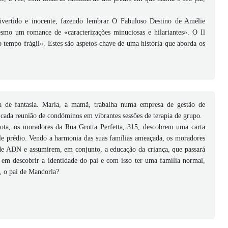
ivertido e inocente, fazendo lembrar O Fabuloso Destino de Amélie
smo um romance de «caracterizações minuciosas e hilariantes». O Il
tempo frágil». Estes são aspetos-chave de uma história que aborda os
a de fantasia. Maria, a mamã, trabalha numa empresa de gestão de
cada reunião de condóminos em vibrantes sessões de terapia de grupo.
a, os moradores da Rua Grotta Perfetta, 315, descobrem uma carta
ele prédio. Vendo a harmonia das suas famílias ameaçada, os moradores
 de ADN e assumirem, em conjunto, a educação da criança, que passará
 em descobrir a identidade do pai e com isso ter uma família normal,
, o pai de Mandorla?