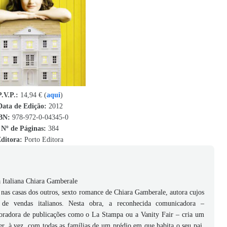
P.V.P.:
14,94 € (
aqui
)
Data de Edição:
2012
BN
:
978-972-0-04345-0
Nº de Páginas:
384
ditora:
Porto Editora
a Italiana Chiara Gamberale
 nas casas dos outros, sexto romance de Chiara Gamberale, autora cujos
s de vendas italianos. Nesta obra, a reconhecida comunicadora –
boradora de publicações como o La Stampa ou a Vanity Fair – cria um
, à vez, com todas as famílias de um prédio em que habita o seu pai,