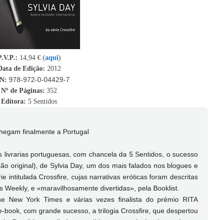
P.V.P.:
14,94 €
(
aqui
)
Data de Edição:
2012
978-972-0-04429-7
N:
Nº de Páginas:
352
Editora:
5 Sentidos
chegam finalmente a Portugal
 livrarias portuguesas, com chancela da 5 Sentidos, o sucesso
são original), de Sylvia Day, um dos mais falados nos blogues e
e intitulada Crossfire, cujas narrativas eróticas foram descritas
s Weekly, e «maravilhosamente divertidas», pela Booklist.
he New York Times e várias vezes finalista do prémio RITA
-book, com grande sucesso, a trilogia Crossfire, que despertou