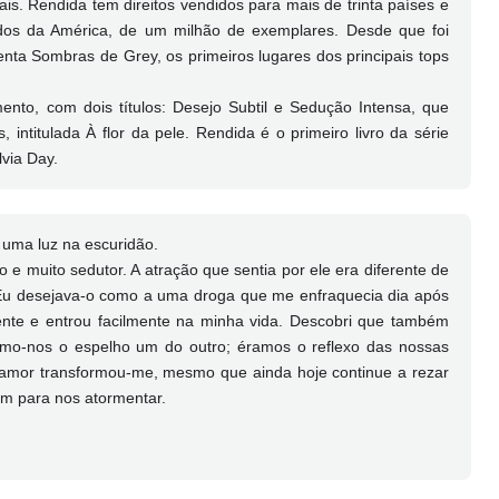
ais. Rendida tem direitos vendidos para mais de trinta países e
dos da América, de um milhão de exemplares. Desde que foi
nta Sombras de Grey, os primeiros lugares dos principais tops
ento, com dois títulos: Desejo Subtil e Sedução Intensa, que
 intitulada À flor da pele. Rendida é o primeiro livro da série
lvia Day.
uma luz na escuridão.
e muito sedutor. A atração que sentia por ele era diferente de
 Eu desejava-o como a uma droga que me enfraquecia dia após
rente e entrou facilmente na minha vida. Descobri que também
ámo-nos o espelho um do outro; éramos o reflexo das nossas
te amor transformou-me, mesmo que ainda hoje continue a rezar
m para nos atormentar.