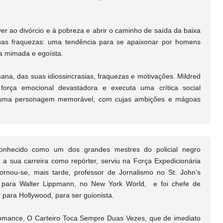
iver ao divórcio e à pobreza e abrir o caminho de saída da baixa
as fraquezas: uma tendência para se apaixonar por homens
ha mimada e egoísta.
na, das suas idiossincrasias, fraquezas e motivações. Mildred
rça emocional devastadora e executa uma crítica social
 é uma personagem memorável, com cujas ambições e mágoas
nhecido como um dos grandes mestres do policial negro
a sua carreira como repórter, serviu na Força Expedicionária
rnou-se, mais tarde, professor de Jornalismo no St. John’s
is para Walter Lippmann, no New York World, e foi chefe de
para Hollywood, para ser guionista.
 romance, O Carteiro Toca Sempre Duas Vezes, que de imediato