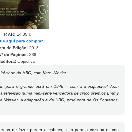
P.V.P.:
14,85 €
que aqui para comprar
ata de Edição:
2013
Nº de Páginas:
368
Editora:
Objectiva
ini-série da HBO, com Kate Winslet
r, para o grande ecrã em 1945 – com a inesquecível Joan
e à televisão numa mini-série vencedora de cinco prémios Emmy
e Winslet. A adaptação é da HBO, produtora de Os Sopranos,
rnas de fazer perder a cabeça, jeito para a cozinha e uma