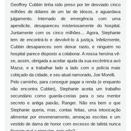
Geoffrey Cubbin tinha sido preso por ter desviado cinco
milhões de dólares de um lar de idosos, e aguardava
julgamento. Internado de emergência com uma
apendicite, desapareceu misteriosamente do hospital.
Juntamente com os cinco milhões… Agora, Stephanie
tem de encontrá-lo e devolvê-lo à justiça. Infelizmente,
Cubbin desapareceu sem deixar rasto, e ninguém no
hospital parece disposto a colaborar. A nossa heroína vê-
se, assim, obrigada a aceitar ajuda da sua excêntrica avó
Mazur, e a trabalhar lado a lado com o polícia mais
cobiçado da cidade, e seu atual namorado, Joe Morelli.
Pelo caminho, para conseguir pagar a renda (e enquanto
não encontra Cubbin), Stephanie aceita um trabalho
secundário como guarda-costas para o seu mentor
secreto e antiga paixão, Ranger. Não era bem o que
Stephanie queria, mas, contas feitas, uma intoxicação
alimentar por envenenamento, ameaças escritas e um
vestido de dama de honor com excesso de tafetá nunca
fizeram mal a ninguém, pois não?