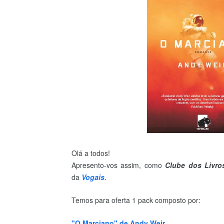
Olá a todos!
Apresento-vos assim, com
o
Clube dos Livro
da
Vogais
.
Temos para oferta 1 pack composto por:
"O Marciano" de Andy Weir