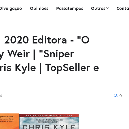
Divulgação
Opiniões
Passatempos
Outros
Conta
 2020 Editora - "O
 Weir | "Sniper
is Kyle | TopSeller e
4
0