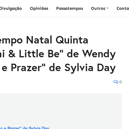
Divulgação
Opiniões
Passatempos
Outros
Conta
empo Natal Quinta
hi & Little Be" de Wendy
 e Prazer" de Sylvia Day
0
o e Prazer" de Sylvia Day