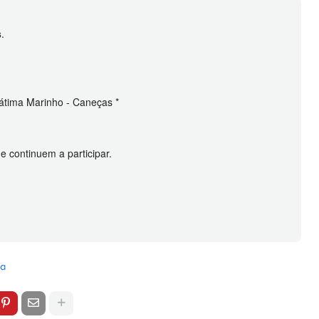
s
.
Fátima Marinho - Caneças *
 continuem a participar.
ia