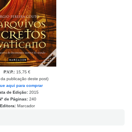
P.V.P.:
15,75 €
 da publicação deste post)
que aqui para comprar
ata de Edição:
2015
Nº de Páginas:
240
Editora:
Marcador