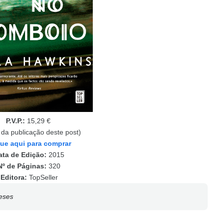
P.V.P.:
15,29 €
 da publicação deste post)
que aqui para comprar
ata de Edição:
2015
Nº de Páginas:
320
Editora:
TopSeller
eses