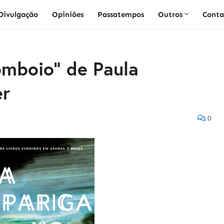
Divulgação
Opiniões
Passatempos
Outros
Conta
omboio" de Paula
er
0