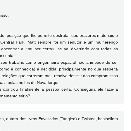
isso.
, posição que lhe permite desfrutar dos prazeres materiais e
Central Park. Matt sempre foi um sedutor e um mulherengo
o encontrar a «mulher certa», se vai divertindo com todas as
assentar.
 seu trabalho como engenheira espacial não a impede de ser
como é conhecida) é decidida, principalmente no que respeita
 relações que correram mal, resolve desistir dos compromissos
uais pelas noites de Nova Iorque.
controu finalmente a pessoa certa. Conseguirá ele fazê-la
ionamento sério?
 autora dos livros Envolvidos (Tangled) e Twisted, bestsellers