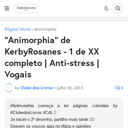
Página inicial
Animorphia
"Animorphia" de
KerbyRosanes - 1 de XX
completo | Anti-stress |
Vogais
by
Clube dos Livros
•
julho 30, 2015
0
#Animorphia começa a ter páginas coloridas by
#ClubedosLivros #CdL 
Ja iniciei o 2º desenho, partilho mais tarde 
Deixem os vossos aqui no #blog e opiniões