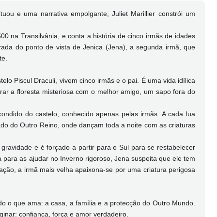
uou e uma narrativa empolgante, Juliet Marillier constrói um
00 na Transilvânia, e conta a história de cinco irmãs de idades
rada do ponto de vista de Jenica (Jena), a segunda irmã, que
te.
lo Piscul Draculi, vivem cinco irmãs e o pai. É uma vida idílica
rar a floresta misteriosa com o melhor amigo, um sapo fora do
condido do castelo, conhecido apenas pelas irmãs. A cada lua
do do Outro Reino, onde dançam toda a noite com as criaturas
avidade e é forçado a partir para o Sul para se restabelecer
a para as ajudar no Inverno rigoroso, Jena suspeita que ele tem
ação, a irmã mais velha apaixona-se por uma criatura perigosa
do o que ama: a casa, a família e a protecção do Outro Mundo.
inar: confiança, força e amor verdadeiro.