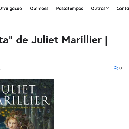
Divulgação
Opiniões
Passatempos
Outros
Conta
a" de Juliet Marillier |
5
0