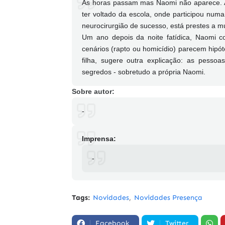
As horas passam mas Naomi não aparece. A 
ter voltado da escola, onde participou nu
neurocirurgião de sucesso, está prestes a m
Um ano depois da noite fatídica, Naomi co
cenários (rapto ou homicídio) parecem hipó
filha, sugere outra explicação: as pess
segredos - sobretudo a própria Naomi.
Sobre autor:
-
Imprensa:
-
Tags:
Novidades
Novidades Presença
Facebook
Twitter