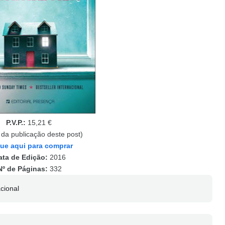
P.V.P.:
15,21 €
 da publicação deste post)
que aqui para comprar
ata de Edição:
2016
Nº de Páginas:
332
cional