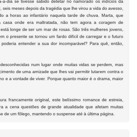
-a-dia se tivesse sabido detetar no namorado os indícios da
 seis meses depois da tragédia que lhe virou a vida do avesso,
o a horas ao infantário naquela tarde de chuva. Marta, que
a casa onde era maltratada, não tem agora a coragem de
está longe de ser um mar de rosas. São três mulheres jovens,
em o presente se tornou um fardo difícil de carregar e o futuro
oderia entender a sua dor incomparável? Para quê, então,
s desconhecidas num lugar onde muitas vidas se perdem, mas
cimento de uma amizade que lhes vai permitir lutarem contra o
o e a vontade de viver. Porque quanto maior é o drama, maior
a francamente original, este belíssimo romance de estreia,
ara a cena questões de grande atualidade que afetam muitas
se de um fôlego, mantendo o suspense até à última página.