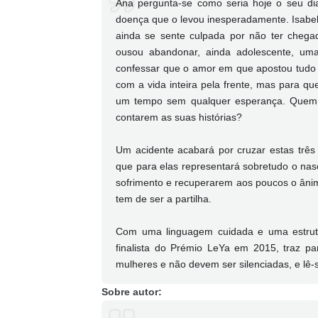
Ana pergunta-se como seria hoje o seu dia
doença que o levou inesperadamente. Isabel,
ainda se sente culpada por não ter chegad
ousou abandonar, ainda adolescente, um
confessar que o amor em que apostou tudo 
com a vida inteira pela frente, mas para qu
um tempo sem qualquer esperança. Quem p
contarem as suas histórias?
Um acidente acabará por cruzar estas trê
que para elas representará sobretudo o nas
sofrimento e recuperarem aos poucos o ânim
tem de ser a partilha.
Com uma linguagem cuidada e uma estrutur
finalista do Prémio LeYa em 2015, traz p
mulheres e não devem ser silenciadas, e lê-
Sobre autor: