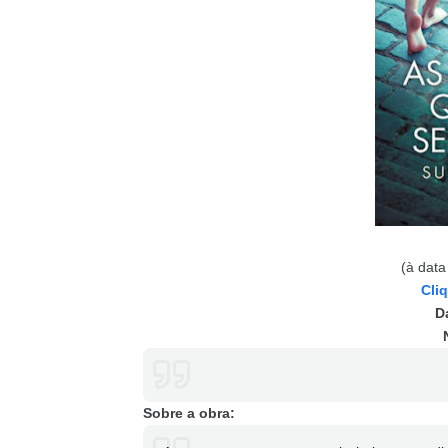
(à data
Cli
D
Sobre a obra: