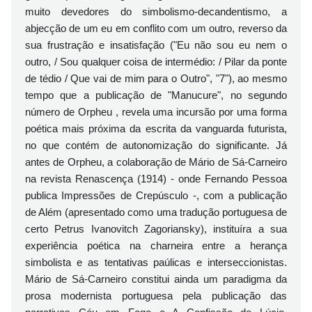
muito devedores do simbolismo-decandentismo, a
abjecção de um eu em conflito com um outro, reverso da
sua frustração e insatisfação ("Eu não sou eu nem o
outro, / Sou qualquer coisa de intermédio: / Pilar da ponte
de tédio / Que vai de mim para o Outro", "7"), ao mesmo
tempo que a publicação de "Manucure", no segundo
número de Orpheu , revela uma incursão por uma forma
poética mais próxima da escrita da vanguarda futurista,
no que contém de autonomização do significante. Já
antes de Orpheu, a colaboração de Mário de Sá-Carneiro
na revista Renascença (1914) - onde Fernando Pessoa
publica Impressões de Crepúsculo -, com a publicação
de Além (apresentado como uma tradução portuguesa de
certo Petrus Ivanovitch Zagoriansky), instituíra a sua
experiência poética na charneira entre a herança
simbolista e as tentativas paúlicas e interseccionistas.
Mário de Sá-Carneiro constitui ainda um paradigma da
prosa modernista portuguesa pela publicação das