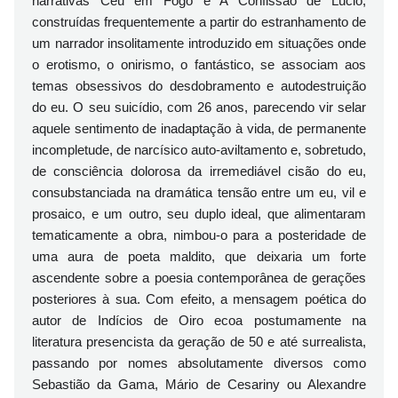
narrativas Céu em Fogo e A Confissão de Lúcio,
construídas frequentemente a partir do estranhamento de
um narrador insolitamente introduzido em situações onde
o erotismo, o onirismo, o fantástico, se associam aos
temas obsessivos do desdobramento e autodestruição
do eu. O seu suicídio, com 26 anos, parecendo vir selar
aquele sentimento de inadaptação à vida, de permanente
incompletude, de narcísico auto-aviltamento e, sobretudo,
de consciência dolorosa da irremediável cisão do eu,
consubstanciada na dramática tensão entre um eu, vil e
prosaico, e um outro, seu duplo ideal, que alimentaram
tematicamente a obra, nimbou-o para a posteridade de
uma aura de poeta maldito, que deixaria um forte
ascendente sobre a poesia contemporânea de gerações
posteriores à sua. Com efeito, a mensagem poética do
autor de Indícios de Oiro ecoa postumamente na
literatura presencista da geração de 50 e até surrealista,
passando por nomes absolutamente diversos como
Sebastião da Gama, Mário de Cesariny ou Alexandre