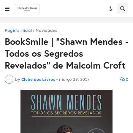
Página inicial
Novidades
BookSmile | "Shawn Mendes -
Todos os Segredos
Revelados" de Malcolm Croft
by
Clube dos Livros
•
março 29, 2017
0