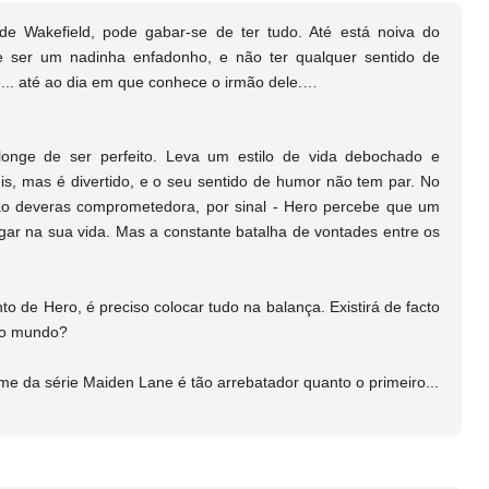
e Wakefield, pode gabar-se de ter tudo. Até está noiva do
e ser um nadinha enfadonho, e não ter qualquer sentido de
.. até ao dia em que conhece o irmão dele.…
longe de ser perfeito. Leva um estilo de vida debochado e
s, mas é divertido, e o seu sentido de humor não tem par. No
 deveras comprometedora, por sinal - Hero percebe que um
ar na sua vida. Mas a constante batalha de vontades entre os
 de Hero, é preciso colocar tudo na balança. Existirá de facto
 do mundo?
ume da série Maiden Lane é tão arrebatador quanto o primeiro...