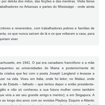
por detrás dos mitos, das ficções e das mentiras. Visita feiras
abalhadores no Arkansas e partes do Mississippi - onde ainda
critores e reverendos, com trabalhadores pobres e famílias de
canta, os que nunca saíram de lá e os que voltaram a casa, para
uiriam viver.
chusetts, em 1941. O pai era canadiano francófono e a mãe
requentou as universidades do Maine e posteriormente do
a criativa que fez com o poeta Joseph Langland o levasse a
er na vida. Viveu em Itália, onde foi leitor; no Maláui, onde
e de Estado – falhado – que tentou depor o então presidente-
inglês e não só conheceu a sua futura mulher como também
(que viria a ser seu grande amigo e mentor); e em Singapura. A
ao longo dos anos com as revistas Playboy, Esquire e Atlantic