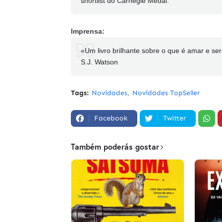
shortlist do Carnegie Medal.
Imprensa:
«Um livro brilhante sobre o que é amar e se
S.J. Watson
Tags:
Novidades
Novidades TopSeller
Facebook
Twitter
Também poderás gostar