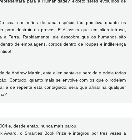
 representará para a Humanidade? exceto seres evoluídos de
ção caia nas mãos de uma espécie tão primitiva quanto os
 para destruir as provas. E é assim que um alien intruso,
ga à Terra. Rapidamente, ele descobre que os humanos são
 dentro de embalagens, corpos dentro de roupas e indiferença
ntido!
de de Andrew Martin, este alien sente-se perdido e odeia todos
 cão. Contudo, quanto mais se envolve com os que o rodeiam
ia; e de repente está contagiado: será que afinal há qualquer
ana?
2004 e, desde então, nunca mais parou.
ok Award, o Smarties Book Prize e integrou por três vezes a