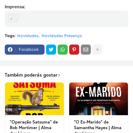
Imprensa:
-
Tags:
Novidades
Novidades Presença
Facebook
Também poderás gostar
"Operação Satsuma" de
"O Ex-Marido" de
Bob Mortimer | Alma
Samantha Hayes | Alma