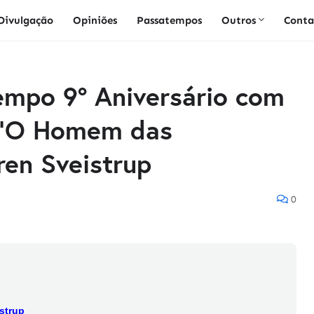
Divulgação
Opiniões
Passatempos
Outros
Conta
empo 9º Aniversário com
 "O Homem das
ren Sveistrup
0
strup