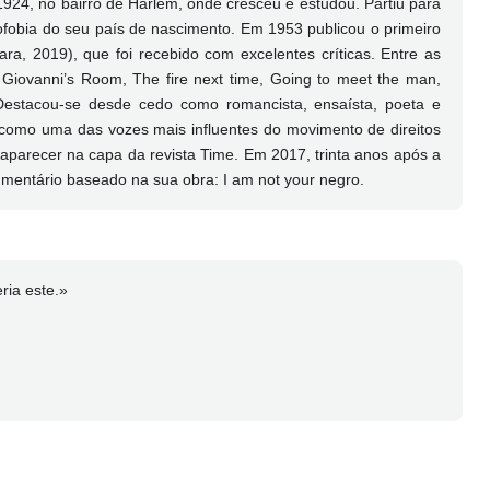
24, no bairro de Harlem, onde cresceu e estudou. Partiu para
fobia do seu país de nascimento. Em 1953 publicou o primeiro
ara, 2019), que foi recebido com excelentes críticas. Entre as
Giovanni’s Room, The fire next time, Going to meet the man,
 Destacou-se desde cedo como romancista, ensaísta, poeta e
 como uma das vozes mais influentes do movimento de direitos
 a aparecer na capa da revista Time. Em 2017, trinta anos após a
umentário baseado na sua obra: I am not your negro.
ria este.»