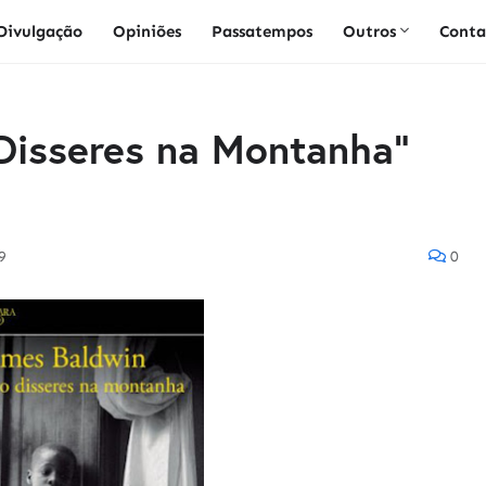
Divulgação
Opiniões
Passatempos
Outros
Conta
 Disseres na Montanha"
9
0