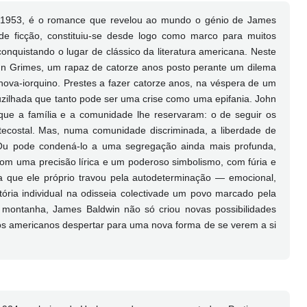
 1953, é o romance que revelou ao mundo o génio de James
e ficção, constituiu-se desde logo como marco para muitos
onquistando o lugar de clássico da literatura americana. Neste
hn Grimes, um rapaz de catorze anos posto perante um dilema
va-iorquino. Prestes a fazer catorze anos, na véspera de um
ilhada que tanto pode ser uma crise como uma epifania. John
 que a família e a comunidade lhe reservaram: o de seguir os
ntecostal. Mas, numa comunidade discriminada, a liberdade de
Ou pode condená-lo a uma segregação ainda mais profunda,
Com uma precisão lírica e um poderoso simbolismo, com fúria e
 que ele próprio travou pela autodeterminação — emocional,
ória individual na odisseia colectivade um povo marcado pela
 montanha, James Baldwin não só criou novas possibilidades
aos americanos despertar para uma nova forma de se verem a si