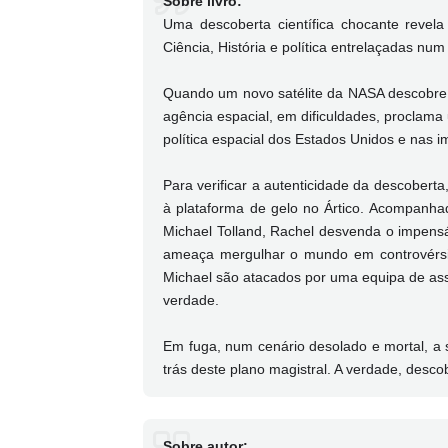
Sobre livro:
Uma descoberta científica chocante revel
Ciência, História e política entrelaçadas num 
Quando um novo satélite da NASA descobre u
agência espacial, em dificuldades, proclama
política espacial dos Estados Unidos e nas i
Para verificar a autenticidade da descobert
à plataforma de gelo no Ártico. Acompanhada
Michael Tolland, Rachel desvenda o impensáv
ameaça mergulhar o mundo em controvérsia.
Michael são atacados por uma equipa de assa
verdade.
Em fuga, num cenário desolado e mortal, a 
trás deste plano magistral. A verdade, desco
Sobre autor: