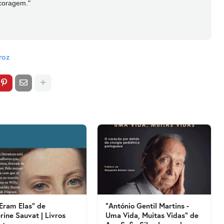
coragem."
roz
 Eram Elas" de
"António Gentil Martins -
rine Sauvat | Livros
Uma Vida, Muitas Vidas" de