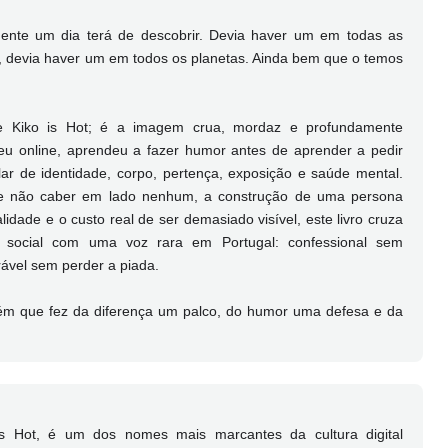
gente um dia terá de descobrir. Devia haver um em todas as
s, devia haver um em todos os planetas. Ainda bem que o temos
de Kiko is Hot; é a imagem crua, mordaz e profundamente
 online, aprendeu a fazer humor antes de aprender a pedir
lar de identidade, corpo, pertença, exposição e saúde mental.
de não caber em lado nenhum, a construção de uma persona
ralidade e o custo real de ser demasiado visível, este livro cruza
ca social com uma voz rara em Portugal: confessional sem
erável sem perder a piada.
guém que fez da diferença um palco, do humor uma defesa e da
is Hot, é um dos nomes mais marcantes da cultura digital