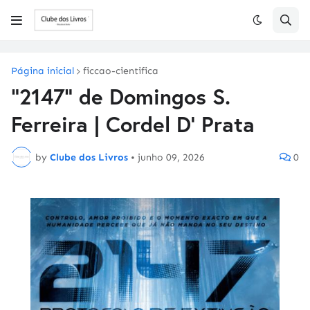
Página inicial
ficcao-cientifica
"2147" de Domingos S.
Ferreira | Cordel D' Prata
by
Clube dos Livros
•
junho 09, 2026
0