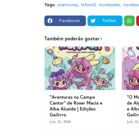
Tags:
aventuras
infantil
novidades
novidad
Facebook
Twitter
Também poderás gostar
"Aventuras no Campo
"O Mo
Cantor" de Roser Macia e
de Al
Alba Alcaide | Edições
e Alb
Gailivro
Gaili
July 31, 2026
July 31