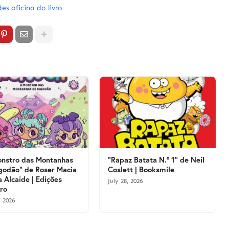
es oficina do livro
nstro das Montanhas
"Rapaz Batata N.º 1" de Neil
godão" de Roser Macia
Coslett | Booksmile
a Alcaide | Edições
July 28, 2026
vro
, 2026