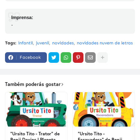
Imprensa:
-
Tags:
infantil
juvenil
novidades
novidades nuvem de letras
Facebook
Também poderás gostar
"Ursito Tito - Trator" de
"Ursito Tito -
Benji Davies | Planeta
Escavadora" de Benji