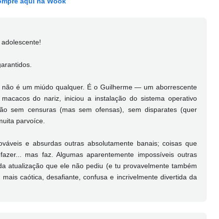
mpre aqui na Wook
 adolescente!
garantidos.
ste não é um miúdo qualquer. É o Guilherme — um aborrescente
 macacos do nariz, iniciou a instalação do sistema operativo
ção sem censuras (mas sem ofensas), sem disparates (quer
muita parvoíce.
rováveis e absurdas outras absolutamente banais; coisas que
azer... mas faz. Algumas aparentemente impossíveis outras
 da atualização que ele não pediu (e tu provavelmente também
mais caótica, desafiante, confusa e incrivelmente divertida da