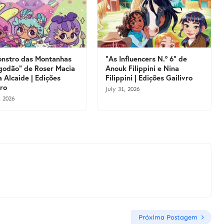
nstro das Montanhas
"As Influencers N.º 6" de
godão" de Roser Macia
Anouk Filippini e Nina
a Alcaide | Edições
Filippini | Edições Gailivro
vro
July 31, 2026
, 2026
Próxima Postagem