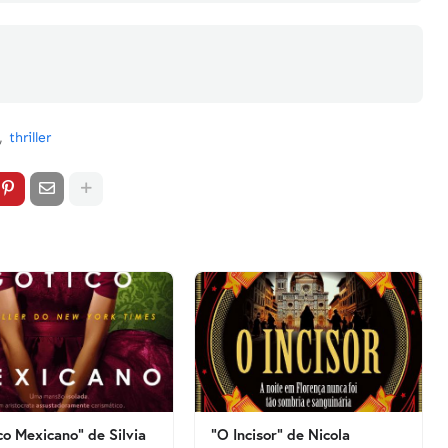
thriller
co Mexicano" de Silvia
"O Incisor" de Nicola