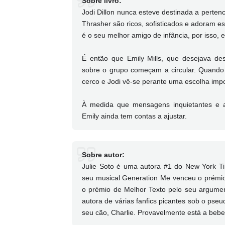
Sobre livro:
Jodi Dillon nunca esteve destinada a perten
Thrasher são ricos, sofisticados e adoram e
é o seu melhor amigo de infância, por isso, e
É então que Emily Mills, que desejava d
sobre o grupo começam a circular. Quando 
cerco e Jodi vê-se perante uma escolha impos
À medida que mensagens inquietantes e ac
Emily ainda tem contas a ajustar.
Sobre autor:
Julie Soto é uma autora #1 do New York Tim
seu musical Generation Me venceu o prémio
o prémio de Melhor Texto pelo seu argumen
autora de várias fanfics picantes sob o pseu
seu cão, Charlie. Provavelmente está a beber