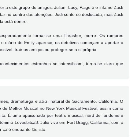
cer a este grupo de amigos. Julian, Lucy, Paige e o infame Zack
star no centro das atenções. Jodi sente-se deslocada, mas Zack
la está dentro.
esesperadamente tornar-se uma Thrasher, morre. Os rumores
o diário de Emily aparece, os detetives começam a apertar o
sível: trair os amigos ou proteger-se a si própria.
ontecimentos estranhos se intensificam, torna-se claro que
es, dramaturga e atriz, natural de Sacramento, Califórnia. O
 de Melhor Musical no New York Musical Festival, assim como
to. É uma apaixonada por teatro musical, nerd de fandoms e
dónimo Lovesbitca8. Julie vive em Fort Bragg, Califórnia, com o
 café enquanto lês isto.