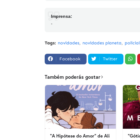
Imprensa:
-
Tags:
novidades
novidades planeta
policial
Facebook
Twitter
Também poderás gostar
"A Hipótese do Amor" de Ali
"Góti