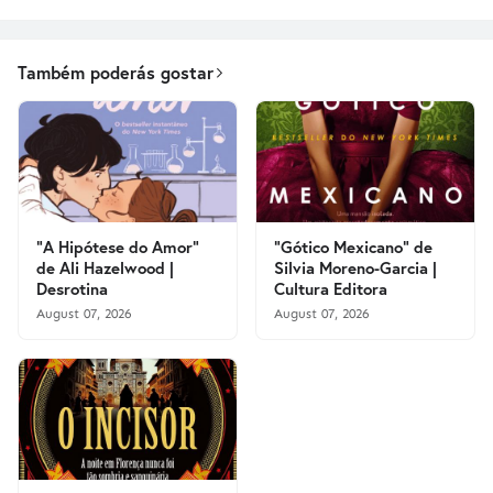
Também poderás gostar
"A Hipótese do Amor"
"Gótico Mexicano" de
de Ali Hazelwood |
Silvia Moreno-Garcia |
Desrotina
Cultura Editora
August 07, 2026
August 07, 2026