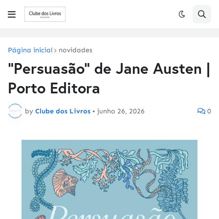
Página inicial
novidades
"Persuasão" de Jane Austen |
Porto Editora
by
Clube dos Livros
•
junho 26, 2026
0