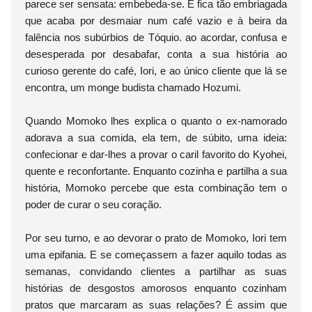
parece ser sensata: embebeda-se. E fica tão embriagada
que acaba por desmaiar num café vazio e à beira da
falência nos subúrbios de Tóquio. ao acordar, confusa e
desesperada por desabafar, conta a sua história ao
curioso gerente do café, Iori, e ao único cliente que lá se
encontra, um monge budista chamado Hozumi.
Quando Momoko lhes explica o quanto o ex-namorado
adorava a sua comida, ela tem, de súbito, uma ideia:
confecionar e dar-lhes a provar o caril favorito do Kyohei,
quente e reconfortante. Enquanto cozinha e partilha a sua
história, Momoko percebe que esta combinação tem o
poder de curar o seu coração.
Por seu turno, e ao devorar o prato de Momoko, Iori tem
uma epifania. E se começassem a fazer aquilo todas as
semanas, convidando clientes a partilhar as suas
histórias de desgostos amorosos enquanto cozinham
pratos que marcaram as suas relações? É assim que