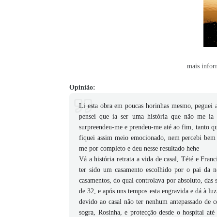
mais infor
Opinião:
Li esta obra em poucas horinhas mesmo, peguei ao
pensei que ia ser uma história que não me ia 
surpreendeu-me e prendeu-me até ao fim, tanto qu
fiquei assim meio emocionado, nem percebi bem p
me por completo e deu nesse resultado hehe
Vá a história retrata a vida de casal, Tété e Fr
ter sido um casamento escolhido por o pai da no
casamentos, do qual controlava por absoluto, das s
de 32, e após uns tempos esta engravida e dá à lu
devido ao casal não ter nenhum antepassado de co
sogra, Rosinha, e protecção desde o hospital até