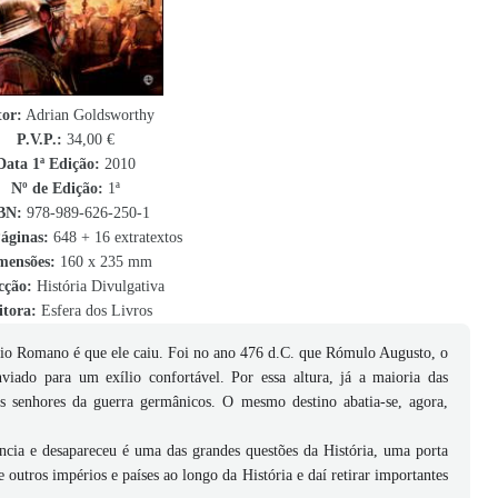
or:
Adrian Goldsworthy
P.V.P.:
34,00 €
Data 1ª Edição:
2010
Nº de Edição:
1ª
BN
:
978-989-626-250-1
áginas:
648 + 16 extratextos
mensões:
160 x 235 mm
cção:
História Divulgativa
itora:
Esfera dos Livros
io Romano é que ele caiu. Foi no ano 476 d.C. que Rómulo Augusto, o
viado para um exílio confortável. Por essa altura, já a maioria das
os senhores da guerra germânicos. O mesmo destino abatia-se, agora,
cia e desapareceu é uma das grandes questões da História, uma porta
outros impérios e países ao longo da História e daí retirar importantes