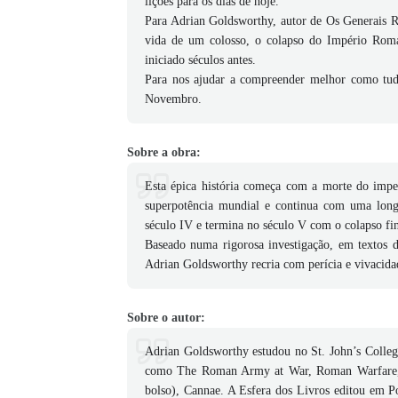
lições para os dias de hoje.
Para Adrian Goldsworthy, autor de Os Generais
vida de um colosso, o colapso do Império Roma
iniciado séculos antes.
Para nos ajudar a compreender melhor como tud
Novembro.
Sobre a obra:
Esta épica história começa com a morte do imp
superpotência mundial e continua com uma longa
século IV e termina no século V com o colapso fin
Baseado numa rigorosa investigação, em textos d
Adrian Goldsworthy recria com perícia e vivacid
Sobre o autor:
Adrian Goldsworthy estudou no St. John’s College
como The Roman Army at War, Roman Warfare, 
bolso), Cannae. A Esfera dos Livros editou em Po